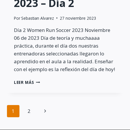
2023 – Día 2
Por
Sebastian Alvarez
27 noviembre 2023
Día 2 Women Run Soccer 2023 Noviembre
06 de 2023 Día de teoría y muchaaaa
práctica, durante el día dos nuestras
entrenadoras seleccionadas llegaron lo
aprendido en el aula a la realidad. Enseñar
con el ejemplo es la reflexión del día de hoy!
WOMEN
LEER MÁS
RUN
SOCCER
2023
–
Navegación
Siguiente
1
2
DÍA
2
página
de