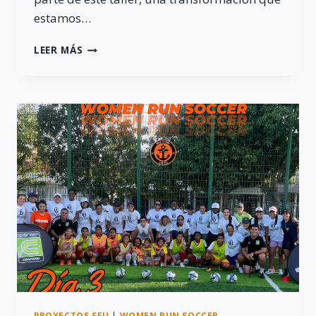
estamos…
WOMEN
LEER MÁS
RUN
SOCCER
2023
–
DÍA
4
PROYECTOS SFU
|
WOMEN RUN SOCCER