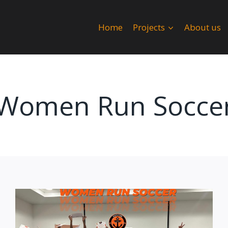
Home
Projects
About us
Women Run Socce