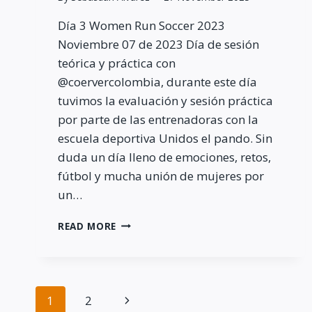
Día 3 Women Run Soccer 2023
Noviembre 07 de 2023 Día de sesión
teórica y práctica con
@coervercolombia, durante este día
tuvimos la evaluación y sesión práctica
por parte de las entrenadoras con la
escuela deportiva Unidos el pando. Sin
duda un día lleno de emociones, retos,
fútbol y mucha unión de mujeres por
un…
WOMEN
READ MORE
RUN
SOCCER
2023
–
Page
DAY
Next
1
2
3