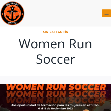
Saltar
al
contenido
SIN CATEGORÍA
Women Run
Soccer