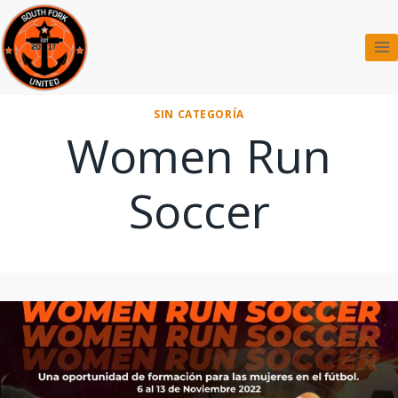
Saltar
al
contenido
SIN CATEGORÍA
Women Run
Soccer