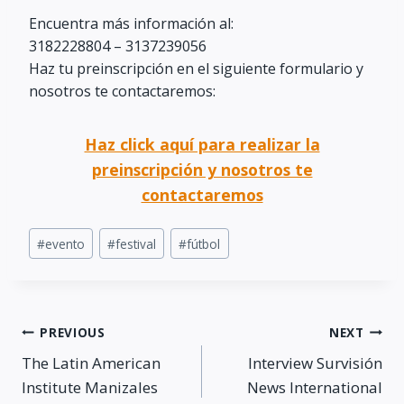
Encuentra más información al:
3182228804 – 3137239056
Haz tu preinscripción en el siguiente formulario y
nosotros te contactaremos:
Haz click aquí para realizar la
preinscripción y nosotros te
contactaremos
Post
#
evento
#
festival
#
fútbol
Tags:
Post
PREVIOUS
NEXT
The Latin American
Interview Survisión
navigation
Institute Manizales
News International